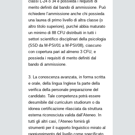
classi L-24 o 34 e possieda i requisiti di
merito definiti dal bando di ammissione. Può
richiedere l’ammissione anche chi possieda
una laurea di primo livello di altra classe (o
altro titolo superiore), purché abbia maturato
un minimo di 88 CFU distribuiti in tutti i
settori scientifico disciplinari della psicologia
(SSD da M-PSI/01 a M-PSI/08), ciascuno
con copertura pari ad almeno 3 CFU, e
possieda i requisiti di merito definiti dal
bando di ammissione.
3. La conoscenza avanzata, in forma scritta
e orale, della lingua Inglese fa parte della
verifica della personale preparazione del
candidato. Tale competenza potrà essere
desumibile dal curriculum studiorum o da
idonea certificazione rilasciata da struttura
esterna riconosciuta valida dall’Ateneo. In
tutti gli altri casi, l’Ateneo fornirà gli
strumenti per il supporto linguistico mirato al
raggiungimento del livello come specificato