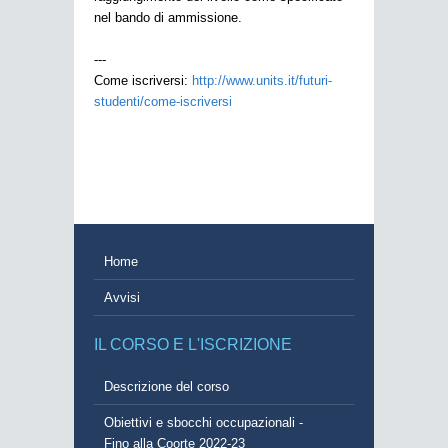
nel bando di ammissione.
---
Come iscriversi:
http://www.units.it/futuri-
studenti/come-iscriversi
Home
Avvisi
IL CORSO E L'ISCRIZIONE
Descrizione del corso
Obiettivi e sbocchi occupazionali -
Fino alla Coorte 2022-23