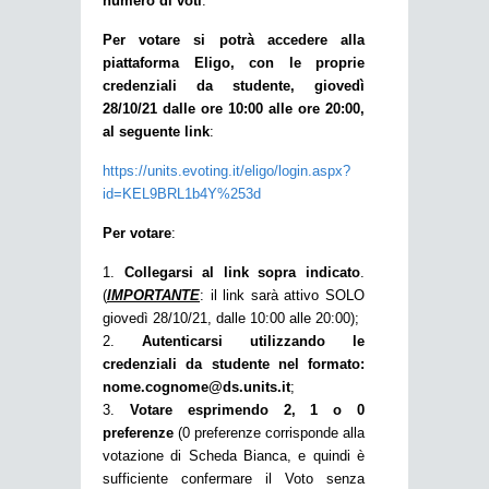
numero di voti
.
Per votare si potrà accedere alla
piattaforma Eligo, con le proprie
credenziali da studente,
giovedì
28/10/21 dalle ore 10:00 alle ore 20:00
,
al seguente link
:
https://units.evoting.it/eligo/login.aspx?
id=KEL9BRL1b4Y%253d
Per votare
:
1.
Collegarsi al link sopra indicato
.
(
IMPORTANTE
: il link sarà attivo SOLO
giovedì 28/10/21, dalle 10:00 alle 20:00);
2.
Autenticarsi utilizzando le
credenziali da studente nel formato:
nome.cognome@ds.units.it
;
3.
Votare esprimendo 2, 1 o 0
preferenze
(0 preferenze corrisponde alla
votazione di Scheda Bianca, e quindi è
sufficiente confermare il Voto senza