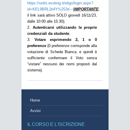
https://units.evoting.it/eligo/login.aspx?
id=KEL9BRL1b4Y%253d
- (
IMPORTANTE
:
il link sarà attivo SOLO giovedì 16/11/23,
dalle 10:00 alle 15:30);
2.
Autenticarsi utilizzando le proprie
credenziali da studente
;
3.
Votare esprimendo 2, 1 o 0
preferenze
(0 preferenze corrisponde alla
votazione di Scheda Bianca, e quindi è
sufficiente confermare il Voto senza
“vistare” nessuno dei nomi proposti dal
sistema).
Home
Avvisi
IL CORSO E L'ISCRIZIONE