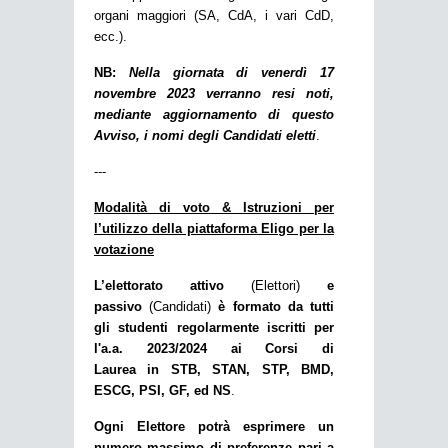
organi maggiori (SA, CdA, i vari CdD,
ecc.).
NB:
Nella giornata di venerdì 17
novembre 2023 verranno resi noti,
mediante aggiornamento di questo
Avviso, i nomi degli Candidati eletti
.
---
Modalità di voto & Istruzioni per
l’utilizzo della piattaforma Eligo per la
votazione
L’elettorato attivo
(Elettori)
e
passivo
(Candidati)
è formato da tutti
gli studenti regolarmente iscritti per
l'a.a. 2023/2024 ai Corsi di
Laurea in STB, STAN, STP, BMD,
ESCG, PSI, GF, ed NS
.
Ogni Elettore potrà esprimere un
numero massimo di preferenze pari a