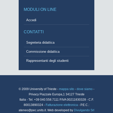
MODULI ON LINE
Accedi
CONTATTI
Segreteria didattica
Commissione didattica
Rappresentanti degli studenti
© 2009 University of Trieste -
mappa sito
-
dove siamo
-
Privacy Piazzale Europa,1 34127 Trieste
Italia - Tel. +39 040.558.7111 P.IVA 00211830328 - C.F.
80013890324 -
Fatturazione elettronica
- P.E.C.:
ateneo@pec.units.it. Web developed by
Divulgando Srl